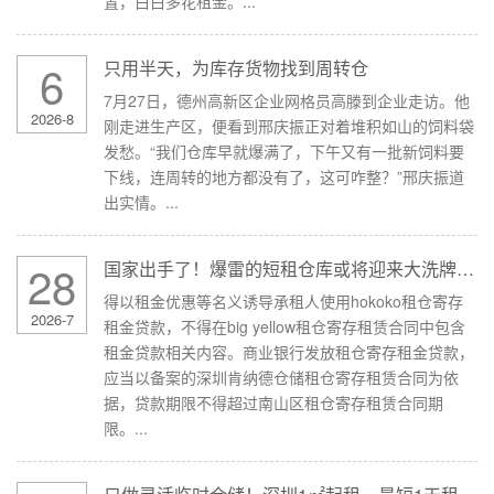
置，白白多花租金。...
6
只用半天，为库存货物找到周转仓
7月27日，德州高新区企业网格员高滕到企业走访。他
2026-8
刚走进生产区，便看到邢庆振正对着堆积如山的饲料袋
发愁。“我们仓库早就爆满了，下午又有一批新饲料要
下线，连周转的地方都没有了，这可咋整？”邢庆振道
出实情。...
28
国家出手了！爆雷的短租仓库或将迎来大洗牌，深圳……
得以租金优惠等名义诱导承租人使用hokoko租仓寄存
2026-7
租金贷款，不得在big yellow租仓寄存租赁合同中包含
租金贷款相关内容。商业银行发放租仓寄存租金贷款，
应当以备案的深圳肯纳德仓储租仓寄存租赁合同为依
据，贷款期限不得超过南山区租仓寄存租赁合同期
限。...