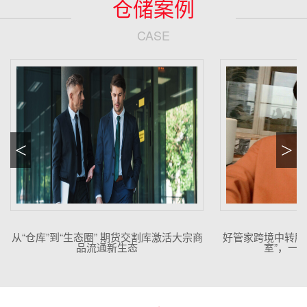
仓储案例
CASE
<
>
从“仓库”到“生态圈” 期货交割库激活大宗商
好管家跨境中转服
品流通新生态
室”，一