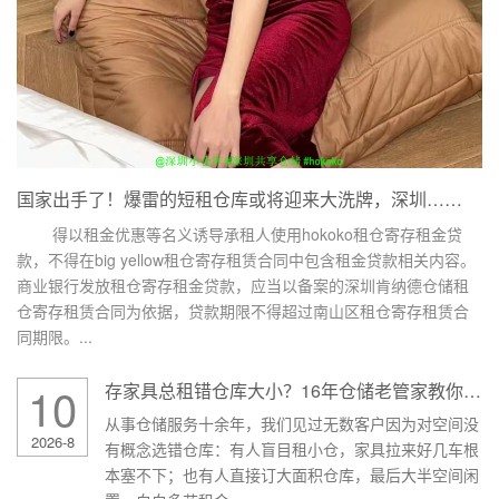
国家出手了！爆雷的短租仓库或将迎来大洗牌，深圳……
得以租金优惠等名义诱导承租人使用hokoko租仓寄存租金贷
款，不得在big yellow租仓寄存租赁合同中包含租金贷款相关内容。
商业银行发放租仓寄存租金贷款，应当以备案的深圳肯纳德仓储租
仓寄存租赁合同为依据，贷款期限不得超过南山区租仓寄存租赁合
同期限。...
10
存家具总租错仓库大小？16年仓储老管家教你精准测算、避坑省钱
从事仓储服务十余年，我们见过无数客户因为对空间没
2026-8
有概念选错仓库：有人盲目租小仓，家具拉来好几车根
本塞不下；也有人直接订大面积仓库，最后大半空间闲